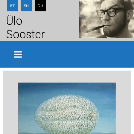
ET
EN
RU
Ülo
Sooster