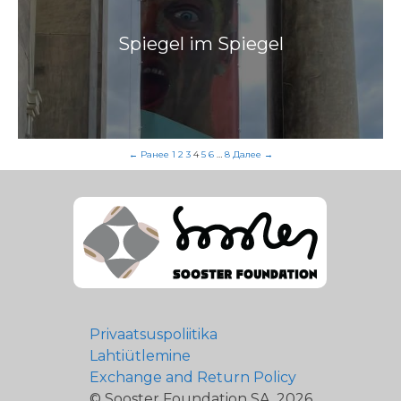
Spiegel im Spiegel
← Ранее
1
2
3
4
5
6
…
8
Далее →
Privaatsuspoliitika
Lahtiütlemine
Exchange and Return Policy
© Sooster Foundation SA, 2026