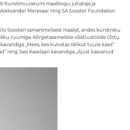
sti Kunstimuuseumi maalikogu juhataja ja
or Aleksander Meresaar ning SA Sooster Foundation
Ülo Soosteri samanimelisest maalist, andes kunstniku
valiku ruumiga. Kõrgetasemeliste võistlustööde tõttu
ss kavandiga „Mees, kes kuivatas rätikut tuule käes“
ad“ ning Jass Kaselaan kavandiga „Ajust kasvanud