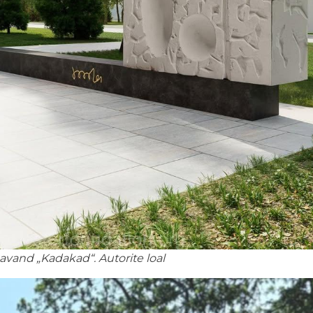
vand „Kadakad“. Autorite loal