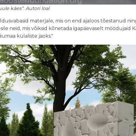
ule käes“. Autori loal
ldusvabasid materjale, mis on end ajaloos tõestanud ning 
sile neid, mis võiksid kõnetada igapäevaselt möödujaid Kär
umaa külaliste jaoks."