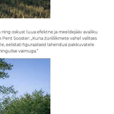
 ning oskust luua efektne ja meeldejääv avaliku
o Pent Sooster: „Kuna žüriiliikmete vahel valitses
le, eelistati figuraalseid lahendusi pakkuvatele
mingulise vaimuga.“