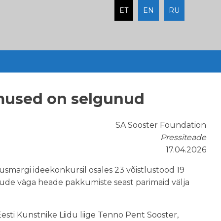
ET
EN
RU
emused on selgunud
SA Sooster Foundation
Pressiteade
17.04.2026
usmärgi ideekonkursil osales 23 võistlustööd 19
ljude väga heade pakkumiste seast parimaid välja
Eesti Kunstnike Liidu liige Tenno Pent Sooster,