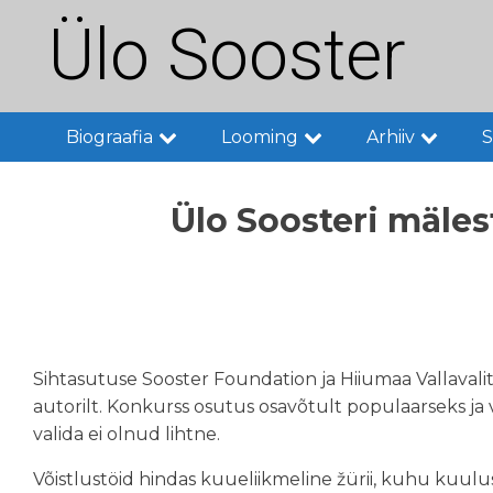
Ülo Sooster
Biograafia
Looming
Arhiiv
S
Ülo Soosteri mäle
Sihtasutuse Sooster Foundation ja Hiiumaa Vallavali
autorilt. Konkurss osutus osavõtult populaarseks ja 
valida ei olnud lihtne.
Võistlustöid hindas kuueliikmeline žürii, kuhu kuulusi