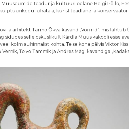
a Muuseumide teadur ja kultuuriloolane Helgi Põllo, Ee
 skulptuurikogu juhataja, kunstiteadlane ja konservaat
novi ja arhitekt Tarmo Õkva kavand „Vormid“, mis lähtub 
g sidudes selle oskuslikult Kärdla Muusikakooli esise a
a veel kolm auhinnalist kohta. Teise koha pälvis Viktor Ki
o Vernik, Toivo Tammik ja Andres Mägi kavandiga „Kadak