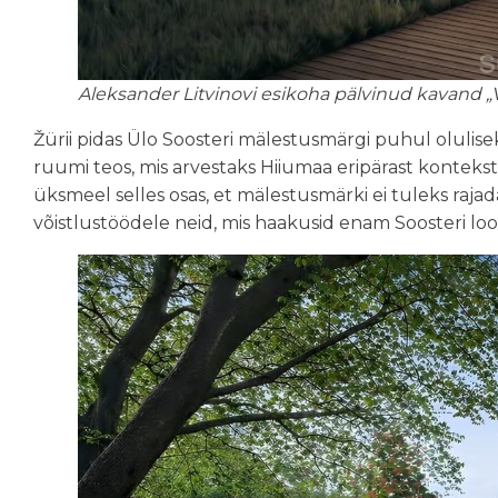
Aleksander Litvinovi esikoha pälvinud kavand „V
Žürii pidas Ülo Soosteri mälestusmärgi puhul oluli
ruumi teos, mis arvestaks Hiiumaa eripärast konteksti 
üksmeel selles osas, et mälestusmärki ei tuleks rajad
võistlustöödele neid, mis haakusid enam Soosteri lo