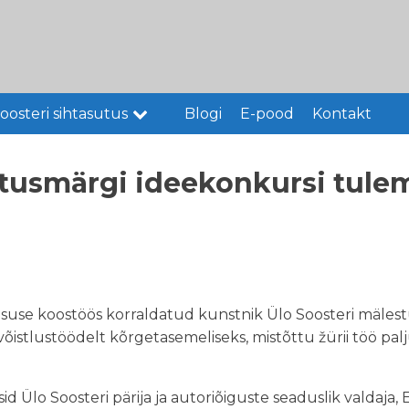
oosteri sihtasutus
Blogi
E-pood
Kontakt
stusmärgi ideekonkursi tul
tsuse koostöös korraldatud kunstnik Ülo Soosteri mälest
võistlustöödelt kõrgetasemeliseks, mistõttu žürii töö pa
d Ülo Soosteri pärija ja autoriõiguste seaduslik valdaja, 