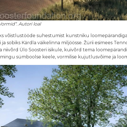
ormid“. Autori loal
seks võistlustööde suhestumist kunstniku loomepärandiga
ja sobiks Kärdla väikelinna miljöösse. Žürii esimees Tenn
a niivõrd Ülo Soosteri isikule, kuivõrd tema loomepärandi
omingu sümboolse keele, vormilise kujutlusvõime ja loo