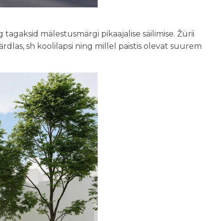
tagaksid mälestusmärgi pikaajalise säilimise. Žürii
dlas, sh koolilapsi ning millel paistis olevat suurem