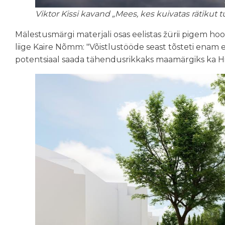
Viktor Kissi kavand „Mees, kes kuivatas rätikut tu
Mälestusmärgi materjali osas eelistas žürii pigem hoo
liige Kaire Nõmm: "Võistlustööde seast tõsteti enam e
potentsiaal saada tähendusrikkaks maamärgiks ka Hii