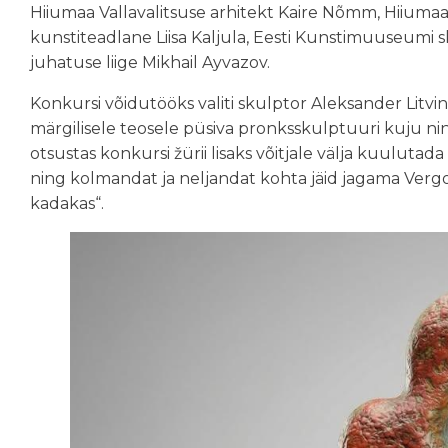
Hiiumaa Vallavalitsuse arhitekt Kaire Nõmm, Hiiuma
kunstiteadlane Liisa Kaljula, Eesti Kunstimuuseumi
juhatuse liige Mikhail Ayvazov.
Konkursi võidutööks valiti skulptor Aleksander Litvi
märgilisele teosele püsiva pronksskulptuuri kuju nin
otsustas konkursi žürii lisaks võitjale välja kuulutad
ning kolmandat ja neljandat kohta jäid jagama Verg
kadakas“.