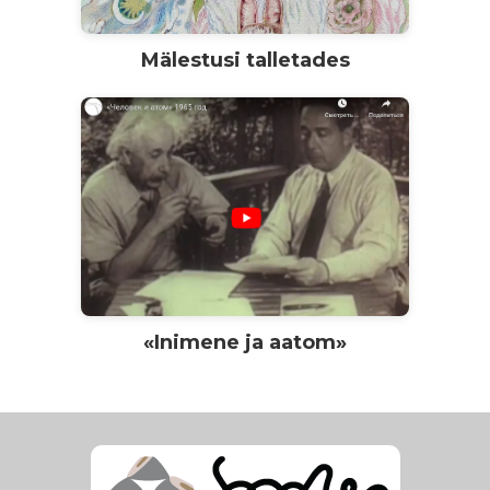
Mälestusi talletades
«Inimene ja aatom»