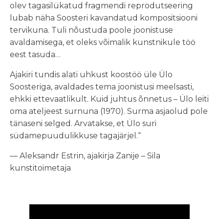
olev tagasilükatud fragmendi reprodutseering
lubab näha Soosteri kavandatud kompositsiooni
tervikuna. Tuli nõustuda poole joonistuse
avaldamisega, et oleks võimalik kunstnikule töö
eest tasuda…
Ajakiri tundis alati uhkust koostöö üle Ülo
Soosteriga, avaldades tema joonistusi meelsasti,
ehkki ettevaatlikult. Kuid juhtus õnnetus – Ülo leiti
oma ateljeest surnuna (1970). Surma asjaolud pole
tänaseni selged. Arvatakse, et Ülo suri
südamepuudulikkuse tagajärjel.“
— Aleksandr Estrin, ajakirja Zanije – Sila
kunstitoimetaja