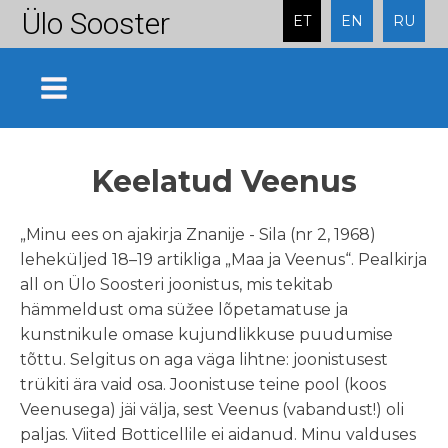
Ülo Sooster
ET
EN
RU
Keelatud Veenus
„Minu ees on ajakirja Znanije - Sila (nr 2, 1968)
leheküljed 18–19 artikliga „Maa ja Veenus“. Pealkirja
all on Ülo Soosteri joonistus, mis tekitab
hämmeldust oma süžee lõpetamatuse ja
kunstnikule omase kujundlikkuse puudumise
tõttu. Selgitus on aga väga lihtne: joonistusest
trükiti ära vaid osa. Joonistuse teine pool (koos
Veenusega) jäi välja, sest Veenus (vabandust!) oli
paljas. Viited Botticellile ei aidanud. Minu valduses